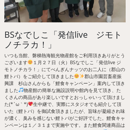
BSなでしこ「発信live ジモト
ノチラカ！」
いつも当館、磐梯熱海観光物産館をご利用頂きありがとう
ございます
１
月２７日（火）BSなでしこ「発信live ジ
モトノチカラ！」にてぺんぎんナッツのお二人に（郡山の
鯉トバ）をご紹介して頂きました
郡山市園芸畜産振
興課 杉山さんからも「鯉食キャンペーン」案内して頂き
ました
物産館の簡単な施設説明や館内を見て頂き、た
くさんの商品があり楽しいですとおっしゃいって頂けまし
た(*´ω｀*)
生中継で、実際にスタジオでも紹介して頂
いた（鯉トバ）を御試食頂きましたが、旨味が凝縮され味
が濃く、臭みを感じない鯉トバがご好評でした。鯉食キャ
ンペーンは１／３１まで実施中です。また鯉食関連商品は