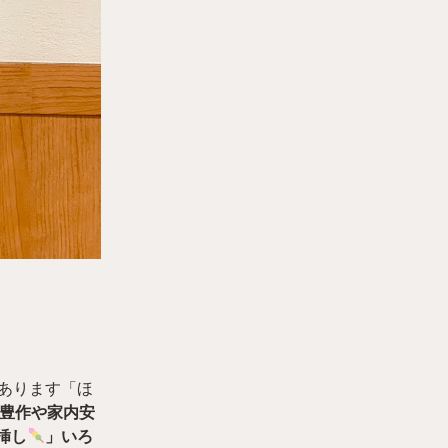
！
あります「ほ
豊作や家内安
挿し
」いろ