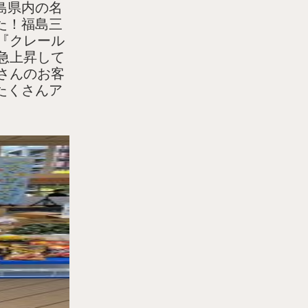
島県内の名
た！福島三
『クレール
急上昇して
さんのお客
たくさんア