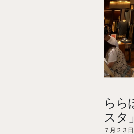
らら
スタ
７月２３日