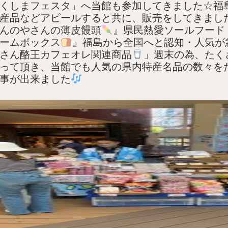
くしまフェスタ」へ当館も参加してきました☆福
産品などアピールすると共に、販売をしてきまし
んのやさんの薄皮饅頭
』県民熱愛ソールフード
ームボックス
』福島から全国へと認知・人気が
さん酪王カフェオレ関連商品
」週末の為、たく
って頂き、当館でも人気の県内特産名品の数々を
事が出来ました